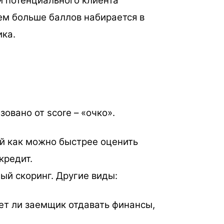
и потенциального клиента
ем больше баллов набирается в
ика.
зовано от score – «очко».
й как можно быстрее оценить
 кредит.
ый скоринг. Другие виды:
ет ли заемщик отдавать финансы,