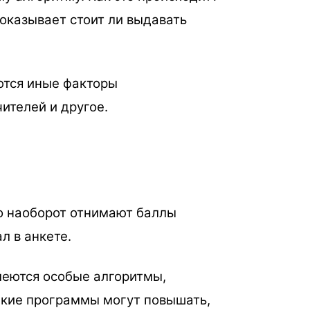
оказывает стоит ли выдавать
ются иные факторы
чителей и другое.
бо наоборот отнимают баллы
ал в анкете.
меются особые алгоритмы,
акие программы могут повышать,