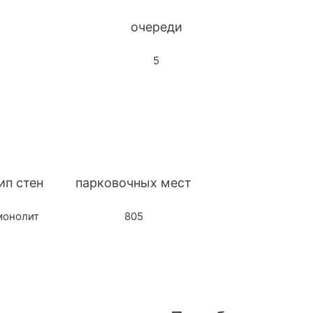
очереди
5
ип стен
парковочных мест
монолит
805