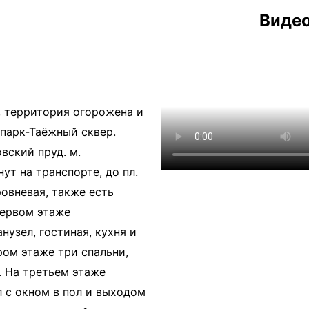
Видео
 территория огорожена и
 парк-Таёжный сквер.
ский пруд. м.
ут на транспорте, до пл.
ровневая, также есть
первом этаже
нузел, гостиная, кухня и
ром этаже три спальни,
. На третьем этаже
л с окном в пол и выходом